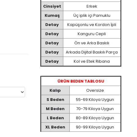
Cinsiyet
Erkek
Kumaş
Üç iplik içi Pamuklu
Detay
Kapüşonlu ve Kordon İpli
Detay
Kanguru Cepli
Detay
Ön ve Arka Baskılı
Detay
Arkada Dijital Baskılı Parça
Detay
Kol ve Etek Ribana
ÜRÜN BEDEN TABLOSU
Kalıp
Oversize
S Beden
55-69 Kiloya Uygun
M Beden
70-79 Kiloya Uygun
L Beden
80-89 Kiloya Uygun
XL Beden
90-99 Kiloya Uygun