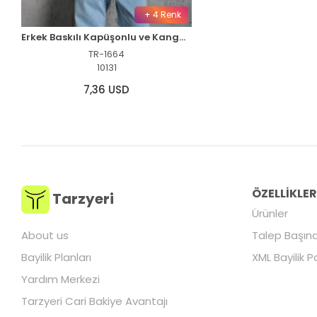
+ 4 Renk
Erkek Baskılı Kapüşonlu ve Kanguru Cepli Sweatshirt hoodie- Siyah
TR-1664
10131
7,36 USD
ÖZELLİKLE
Tarzyeri
Ürünler
About us
Talep Başına
Bayilik Planları
XML Bayilik P
Yardım Merkezi
Tarzyeri Cari Bakiye Avantajı