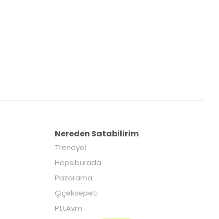
Nereden Satabilirim
Trendyol
Hepsiburada
Pazarama
Çiçeksepeti
PttAvm