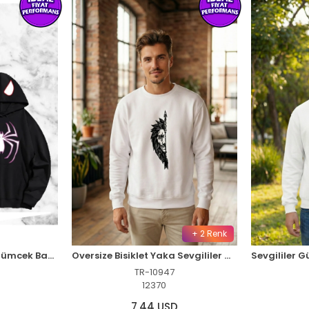
+ 2 Renk
Sevgili Çift Kombini Örümcek Baskılı Kapüşonlu Sweatshirt Hoodie - Siyah
Oversize Bisiklet Yaka Sevgililer Günü Baskılı Sweatshirt - Beyaz
TR-10947
12370
7,44 USD