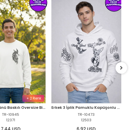
+ 2 Renk
Sevgililer Günü Baskılı Oversize Bisiklet Yaka Sweatshirt - Beyaz
Erkek 3 İplik Pamuklu Kapüşonlu Baskılı SweatShirt hoodie - Beyaz
TR-10945
TR-10473
12371
12503
7,44 USD
6,92 USD