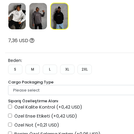
7,36 USD
Beden:
S
M
L
XL
2XL
Cargo Packaging Type
Sipariş Özelleştirme Alanı
Özel Kalite Kontrol
(+0,42 USD)
Özel Ense Etiketi
(+0,42 USD)
Özel Not
(+0,21 USD)
Benim Özel Salama Kartım
(+0,06 USD)