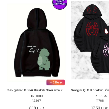
+ 2 Renk
Sevgililer Günü Baskılı Oversize Kapüşonlu Sweatshirt Hoodie - Siyah
TR-11019
TR-10975
12367
11768
8,18 USD
17,53 USD