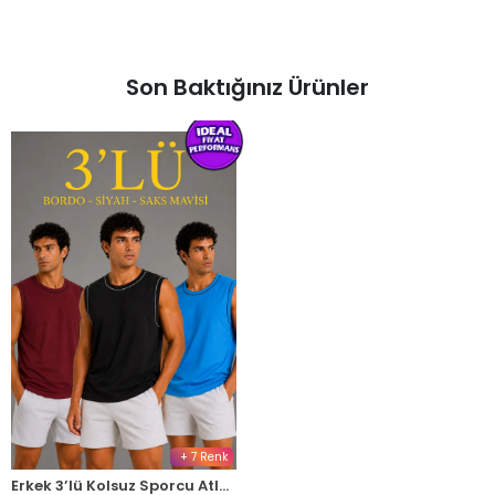
Son Baktığınız Ürünler
+ 7 Renk
Erkek 3’lü Kolsuz Sporcu Atlet Seti Yazlık Bisiklet Yaka - Siyah, Bordo, Turkuaz