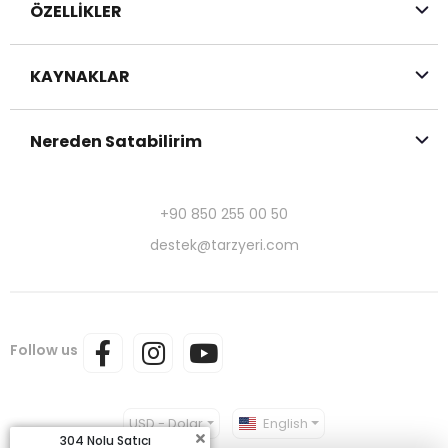
ÖZELLİKLER
KAYNAKLAR
Nereden Satabilirim
+90 850 255 00 50
destek@tarzyeri.com
Follow us
USD - Dolar
English
304 Nolu Satıcı