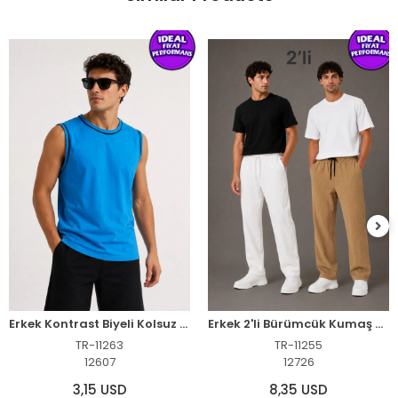
Erkek Kontrast Biyeli Kolsuz Atlet Bisiklet Yaka Yazlık Basic Atlet - Turkuaz
Erkek 2'li Bürümcük Kumaş Beli Lastikli Bağcıklı Bol Paça Pantolon - Beyaz/Vizon
TR-11263
TR-11255
12607
12726
3,15 USD
8,35 USD