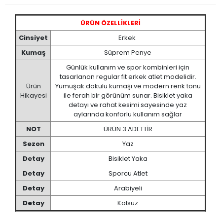
ÜRÜN ÖZELLİKLERİ
Cinsiyet
Erkek
Kumaş
Süprem Penye
Günlük kullanım ve spor kombinleri için
tasarlanan regular fit erkek atlet modelidir.
Ürün
Yumuşak dokulu kumaşı ve modern renk tonu
Hikayesi
ile ferah bir görünüm sunar. Bisiklet yaka
detayı ve rahat kesimi sayesinde yaz
aylarında konforlu kullanım sağlar
NOT
ÜRÜN 3 ADETTİR
Sezon
Yaz
Detay
Bisiklet Yaka
Detay
Sporcu Atlet
Detay
Arabiyeli
Detay
Kolsuz