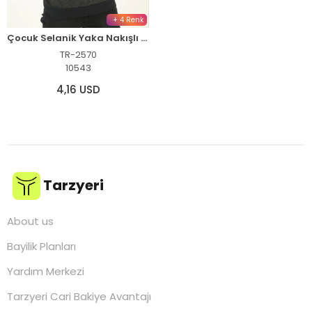
+ 4 Renk
Çocuk Selanik Yaka Nakışlı Kazak - Haki
TR-2570
10543
4,16 USD
Tarzyeri
About us
Bayilik Planları
Yardım Merkezi
Tarzyeri Cari Bakiye Avantajı